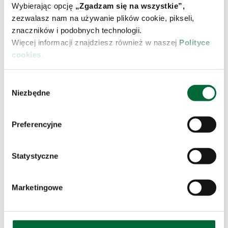
Wybierając opcję
„Zgadzam się na wszystkie”,
zezwalasz nam na używanie plików cookie, pikseli,
znaczników i podobnych technologii.
Więcej informacji znajdziesz również w naszej
Polityce
cookies.
W
Niezbędne
y
b
ó
Preferencyjne
r
z
g
Statystyczne
o
d
Marketingowe
y