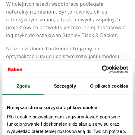
W kolejnych latach współpraca podlegała
naturalnym zmianom. Był to również okres
intensywnych zmian, a także nowych, wspólnych
projektów, co pozwoliło jeszcze lepiej dostosować
logistykę do oczekiwań Stanley Black & Decker.
Nasze działania dziś koncentrują się na
optymalizacji usług i dalszym rozwijaniu modelu
partnerskiego, który przez lata udowodnił swoją
skuteczność. Wierzymy, że przed nami kolejne lata
wspólnych wyzwań i nowych projektów, które będą
Zgoda
Szczegóły
O plikach cookies
kontynuacją tej wyjątkowej relacji biznesowej.
Dziękujemy za 15 lat zaufania, otwartości i
Niniejsza strona korzysta z plików cookie
wspólnych sukcesów. Z radością patrzymy w
przyszłość!
Pliki cookie pozwalają nam zagwarantować poprawne
funkcjonowanie i doskonalenie działania serwisu oraz
wyświetlać ofertę lepiej dostosowaną do Twoich potrzeb.