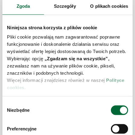
charakteryzuje się wysoką dynamiką oraz koniecznością
Zgoda
Szczegóły
O plikach cookies
szybkiego dostosowania do zmian. Celem projektu było
stworzenie maksymalnie uniwersalnego rozwiązania,
które w bezinwazyjny, prosty sposób można
Niniejsza strona korzysta z plików cookie
dostosowywać do nowej gamy produktowej przy
Pliki cookie pozwalają nam zagwarantować poprawne
jednoczesnej poprawie ergonomii pracy. Dziś
funkcjonowanie i doskonalenie działania serwisu oraz
zautomatyzowanie tej części procesów pozwala
wyświetlać ofertę lepiej dostosowaną do Twoich potrzeb.
paletyzować do 30 000 kartonów na dobę przy zachowaniu
Wybierając opcję
„Zgadzam się na wszystkie”,
powtarzalnej jakości. Projekt ten jest ewolucją
zezwalasz nam na używanie plików cookie, pikseli,
doświadczeń z pierwszych wdrożeń stacji paletyzujących,
znaczników i podobnych technologii.
które od 2019 roku Raben wykorzystuje w oddziale
Więcej informacji znajdziesz również w naszej
Polityce
Stryków. Partnerska współpraca z klientami, ciągłe
cookies.
poszukiwanie synergii i możliwości rozwoju dają
możliwości wdrażania takich rozwiązań. Ich rezultatem
jest nie tylko stabilizacja prowadzonych operacji, lecz
W
także długofalowa efektywność kosztowa, dla operatora i
Niezbędne
y
jego klientów.
b
ó
Preferencyjne
r