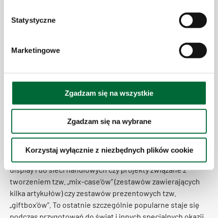
z
g
Statystyczne
o
d
Marketingowe
y
Możliwości – Sky is the limit?
Zgadzam się na wszystkie
Zgadzam się na wybrane
Dla klientów z branży kosmetycznej najbardziej popularne
usługi to wciąż etykietowanie w różnych formatach i
Korzystaj wyłącznie z niezbędnych plików cookie
technologiach i na różne kraje, produkcja różnego rodzaju
display’i do sieci handlowych czy projekty związane z
tworzeniem tzw. „mix-case’ów” (zestawów zawierających
kilka artykułów) czy zestawów prezentowych tzw.
„giftbox’ów”. To ostatnie szczególnie popularne staje się
podczas przygotowań do świąt i innych specjalnych okazji.