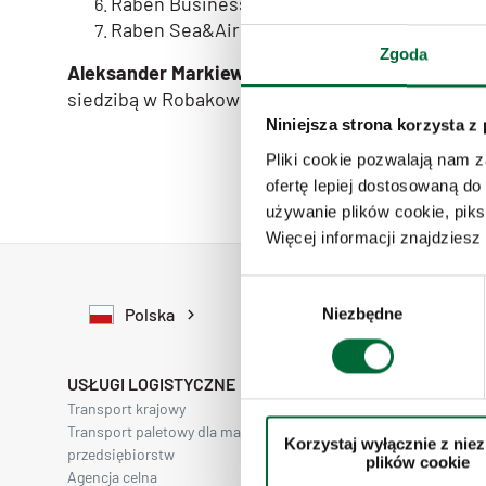
Raben Business Services spółka z ograniczo
Raben Sea&Air S.E. z siedzibą w Robakowie 
Zgoda
Aleksander Markiewicz
, e-mail: rms.rodo@rabe
siedzibą w Robakowie (62-023), ulica Zbożowa 1.
Niniejsza strona korzysta z
Pliki cookie pozwalają nam 
ofertę lepiej dostosowaną do
używanie plików cookie, piks
Więcej informacji znajdzies
W
Polska
Niezbędne
y
b
ó
USŁUGI LOGISTYCZNE
r
Transport krajowy
Transport krajow
z
Transport paletowy dla małych i średnich
Transport na ws
Korzystaj wyłącznie z nie
g
przedsiębiorstw
plików cookie
o
Agencja celna
Spedycja drogow