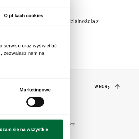
 ulica Zbożowa 1;
O plikach cookies
łka z ograniczoną odpowiedzialnością z
a serwisu oraz wyświetlać
,
zezwalasz nam na
W GÓRĘ
Marketingowe
Transport całopojazdowy
Transport chłodniczy międzynarodowy
dzam się na wszystkie