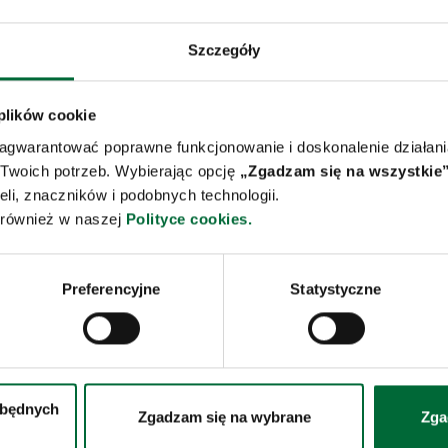
ną odpowiedzialnością z siedzibą w Robakowie (62-023),
(62-023), ulica Zbożowa 1;
Szczegóły
n-group.com - dla spółki Raben Management Services spó
 plików cookie
zagwarantować poprawne funkcjonowanie i doskonalenie działani
 Twoich potrzeb. Wybierając opcję
„Zgadzam się na wszystkie”
eli, znaczników i podobnych technologii.
z również w naszej
Polityce cookies.
Preferencyjne
Statystyczne
y drobnicowy
Transport międzynarodowy
chód
Transport chłodniczy krajowy
zbędnych
Zgadzam się na wybrane
Zga
a