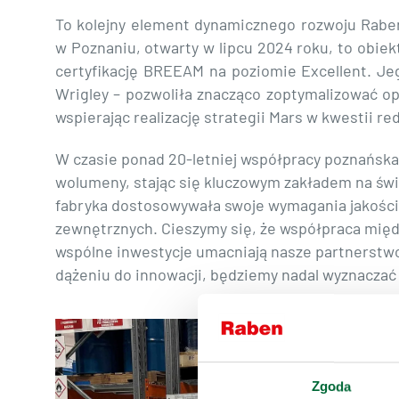
To kolejny element dynamicznego rozwoju Rabe
w Poznaniu, otwarty w lipcu 2024 roku, to obiek
certyfikację BREEAM na poziomie Excellent. Jego
Wrigley – pozwoliła znacząco zoptymalizować op
wspierając realizację strategii Mars w kwestii r
W czasie ponad 20-letniej współpracy poznańska
wolumeny, stając się kluczowym zakładem na świ
fabryka dostosowywała swoje wymagania jakośc
zewnętrznych. Cieszymy się, że współpraca międz
wspólne inwestycje umacniają nasze partnerstw
dążeniu do innowacji, będziemy nadal wyznaczać 
Zgoda