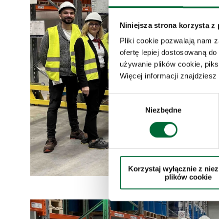
Niniejsza strona korzysta z
Pliki cookie pozwalają nam 
ofertę lepiej dostosowaną do
używanie plików cookie, piks
Więcej informacji znajdzies
W
Niezbędne
y
b
ó
r
z
Korzystaj wyłącznie z nie
g
plików cookie
o
d
y