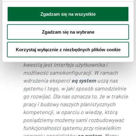
"Tym z czym nie radzi sobie większość firm,
Zgadzam się na wszystkie
które świadczą usługi co-packingowe to
zaplanowanie komponentów w czasie na
Zgadzam się na wybrane
konkretną jednostkę logistyczną z pełną
wizualizacją i możliwością zmiany przez
planistę w prosty sposób - my nie mamy
Korzystaj wyłącznie z niezbędnych plików cookie
tego problemu. Drugą niezwykle istotną
kwestią jest interfejs użytkownika i
możliwość samokonfiguracji. W ramach
wdrożenia eksperci
eq system
uczą nas
systemu i tego, w jaki sposób samodzielnie
go rozwijać. Dla nas oznacza to, że w trakcie
pracy i budowy naszych planistycznych
kompetencji, w oparciu o wiedzę, którą
posiądziemy możemy sami rozbudowywać
funkcjonalności systemu przy niewielkim
wsparciu specjalistów
eq system
. Mamy