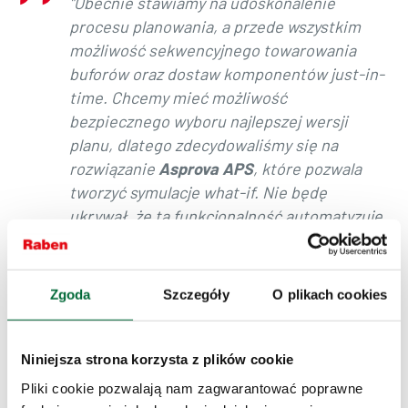
"Obecnie stawiamy na udoskonalenie
procesu planowania, a przede wszystkim
możliwość sekwencyjnego towarowania
buforów oraz dostaw komponentów just-in-
time. Chcemy mieć możliwość
bezpiecznego wyboru najlepszej wersji
planu, dlatego zdecydowaliśmy się na
rozwiązanie
Asprova APS
, które pozwala
tworzyć symulacje what-if. Nie będę
ukrywał, że ta funkcjonalność automatyzuje
oraz przyspiesza podejmowanie trafnych
decyzji przez naszych planistów.
Nieocenione są również możliwości
Zgoda
Szczegóły
O plikach cookies
związane z rozliczaniem pracowników - ich
efektywności oraz łatwość kontroli OTIF. Do
tego wszystkiego dochodzi jeszcze
Niniejsza strona korzysta z plików cookie
niezwykle przyjazny interfejs systemu, dzięki
Pliki cookie pozwalają nam zagwarantować poprawne
któremu pracownicy z łatwością się na