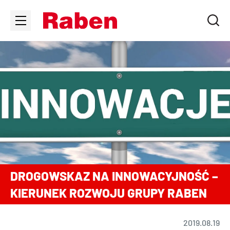
DROGOWSKAZ NA INNOWACYJNOŚĆ –
KIERUNEK ROZWOJU GRUPY RABEN
2019.08.19