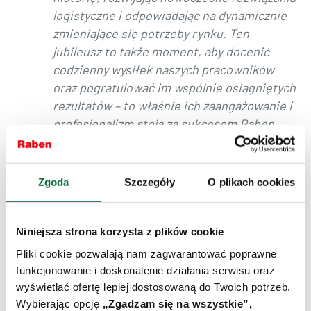
logistyczne i odpowiadając na dynamicznie
zmieniające się potrzeby rynku. Ten
jubileusz to także moment, aby docenić
codzienny wysiłek naszych pracowników
oraz pogratulować im wspólnie osiągniętych
rezultatów – to właśnie ich zaangażowanie i
profesjonalizm stoją za sukcesem Raben
Logistics Polska. Patrzymy w przyszłość z
przekonaniem, że przed nami kolejne lata
intensywnego wzrostu i innowacji” – mówi
Zgoda
Szczegóły
O plikach cookies
Wojciech Szafran, Dyrektor Generalny
Raben Logistics Polska.
Niniejsza strona korzysta z plików cookie
Istotnym filarem działalności pozostaje także
Pliki cookie pozwalają nam zagwarantować poprawne
Raben Transport, która przez lata rozwijała
funkcjonowanie i doskonalenie działania serwisu oraz
segment transportu całopojazdowego. Spółka
wyświetlać ofertę lepiej dostosowaną do Twoich potrzeb.
inwestuje w nowoczesną flotę, zaplecze techniczne
Wybierając opcję
„Zgadzam się na wszystkie”,