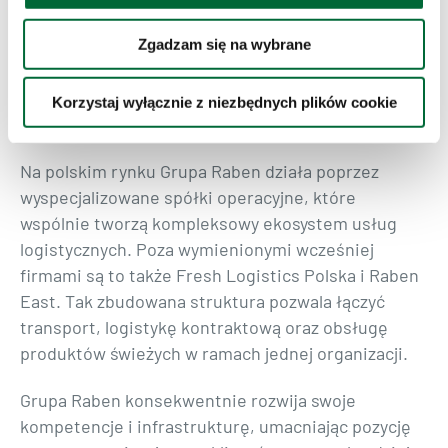
budowania naszej pozycji na rynku. Z
ambicją i determinacją patrzymy w
Zgadzam się na wybrane
przyszłość i jesteśmy gotowi na kolejne
wyzwania”
– dodaje
Piotr Banasiak, Dyrektor
Korzystaj wyłącznie z niezbędnych plików cookie
Generalny Raben Transport
.
Na polskim rynku Grupa Raben działa poprzez
wyspecjalizowane spółki operacyjne, które
wspólnie tworzą kompleksowy ekosystem usług
logistycznych. Poza wymienionymi wcześniej
firmami są to także Fresh Logistics Polska i Raben
East. Tak zbudowana struktura pozwala łączyć
transport, logistykę kontraktową oraz obsługę
produktów świeżych w ramach jednej organizacji.
Grupa Raben konsekwentnie rozwija swoje
kompetencje i infrastrukturę, umacniając pozycję