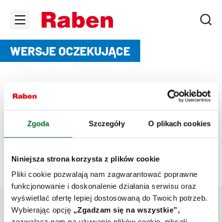
WERSJE OCZEKUJĄCE
Wersje oczekujące
Brak oczekujących dokumentów.
Zgoda
Szczegóły
O plikach cookies
Niniejsza strona korzysta z plików cookie
Pliki cookie pozwalają nam zagwarantować poprawne
funkcjonowanie i doskonalenie działania serwisu oraz
wyświetlać ofertę lepiej dostosowaną do Twoich potrzeb.
W GÓRĘ
Wybierając opcję
„Zgadzam się na wszystkie”,
zezwalasz nam na używanie plików cookie, pikseli,