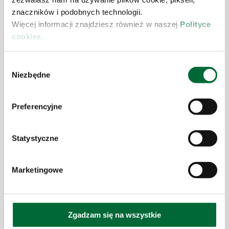
znaczników i podobnych technologii.
Polska
Więcej informacji znajdziesz również w naszej
Polityce
cookies.
USŁUGI LOGISTYCZNE
W
USŁUGI MAGAZYNOWE
Niezbędne
y
b
KONTAKT
ó
Preferencyjne
r
STREFA KLIENTA
z
g
Statystyczne
DOKUMENTY
o
d
POLITYKA PRYWATNOŚCI
Marketingowe
y
STOPKA REDAKCYJNA
Zgadzam się na wszystkie
INSPEKTOR OCHRONY DANYCH