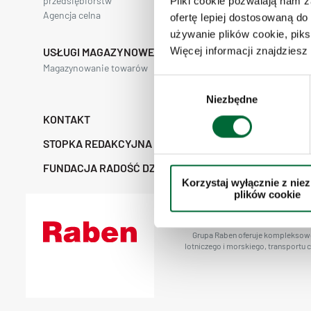
przedsiębiorstw
Pliki cookie pozwalają nam 
Agencja celna
Spedycja drogow
ofertę lepiej dostosowaną do
używanie plików cookie, piks
Więcej informacji znajdzies
USŁUGI MAGAZYNOWE
Magazynowanie towarów
Magazynowanie w
temperaturze
W
Niezbędne
y
b
KONTAKT
STREFA KLIEN
ó
STOPKA REDAKCYJNA
INSPEKTOR O
r
z
FUNDACJA RADOŚĆ DZIECKA
POLITYKA OD
Korzystaj wyłącznie z nie
g
UJAWNIANIA I
plików cookie
o
d
y
Grupa Raben oferuje kompleksowe 
lotniczego i morskiego, transportu