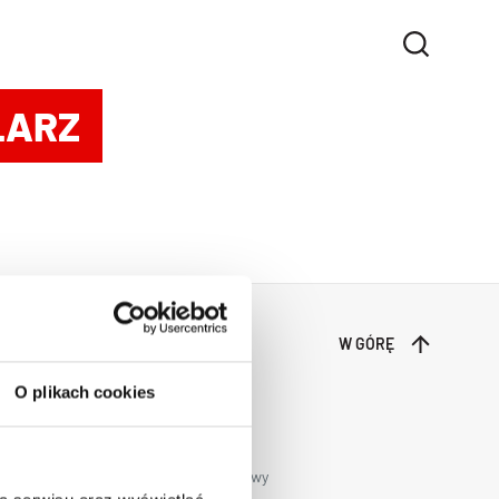
LARZ
W GÓRĘ
O plikach cookies
Transport całopojazdowy
Transport chłodniczy międzynarodowy