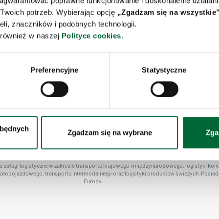
zagwarantować poprawne funkcjonowanie i doskonalenie działani
a
 Twoich potrzeb. Wybierając opcję
„Zgadzam się na wszystkie”
eli, znaczników i podobnych technologii.
z również w naszej
Polityce cookies.
 kontrolowanej
Copaking w magazynie
Preferencyjne
Statystyczne
TA
DOKUMENTY
CHRONY DANYCH
POLITYKA COOKIES
POWIEDZIALNEGO
zbędnych
NFORMACJI
Zgadzam się na wybrane
Zga
usługi logistyczne w zakresie transportu krajowego i międzynarodowego, logistyki kont
 całopojazdowego, transportu intermodalnego oraz logistyki produktów świeżych. Posiada
Europy.