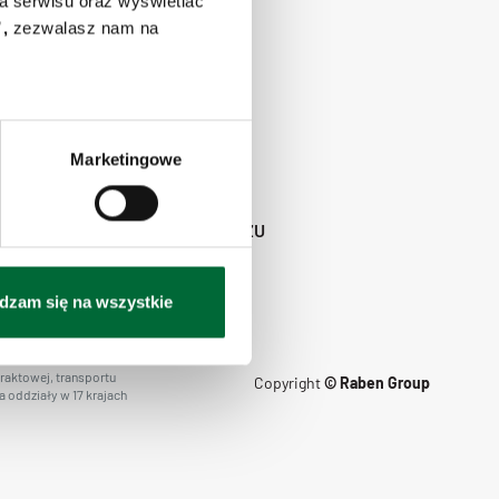
a serwisu oraz wyświetlać
,
zezwalasz nam na
Marketingowe
POLITYKA PRYWATNOŚCI
STREFA UCZESTNIKA PRZEWOZU
dzam się na wszystkie
raktowej, transportu
Copyright
© Raben Group
 oddziały w 17 krajach