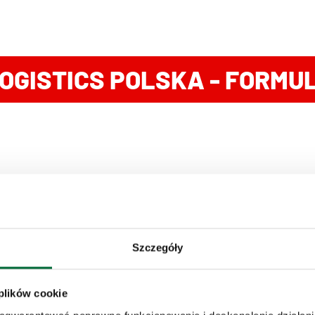
OGISTICS POLSKA - FORMU
Szczegóły
y drobnicowy
Transport międzynarodowy
 plików cookie
chód
Transport chłodniczy krajowy